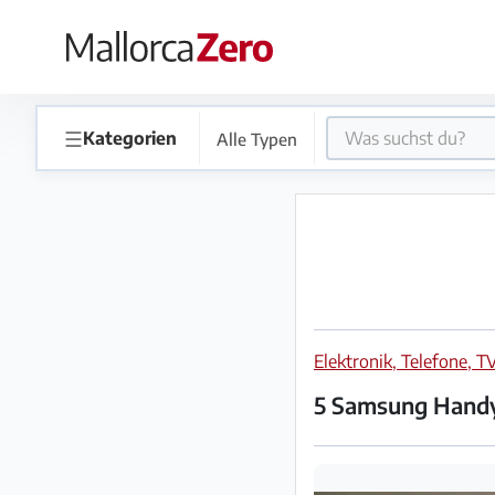
×
Startseite
☰
Kategorien
Alle Typen
Anzeige
aufgeben
Shop
Elektronik, Telefone, T
Login
Registrieren
5 Samsung Hand
Premium
Partner