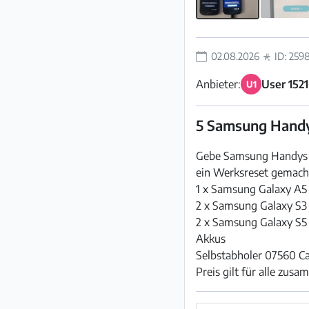
02.08.2026
ID: 259
Anbieter:
User 152
U1
5 Samsung Hand
Gebe Samsung Handys a
ein Werksreset gemach
1 x Samsung Galaxy A5
2 x Samsung Galaxy S3
2 x Samsung Galaxy S5
Akkus
Selbstabholer 07560 Cal
Preis gilt für alle zus