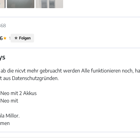
868
16
★
1
☆
Folgen
ys
b die nicvt mehr gebruacht werden Alle funktionieren noch, h
t aus Datenschutzgründen.
 Neo mit 2 Akkus
 Neo mit
a Millor.
ammen