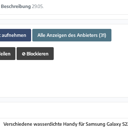
:
Beschreibung
29.05.
t aufnehmen
Alle Anzeigen des Anbieters (31)
eilen
⊘
Blockieren
Verschiedene wasserdichte Handy für Samsung Galaxy S23 