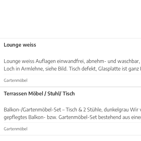
Lounge weiss
Lounge weiss Auflagen einwandfrei, abnehm- und waschbar, frisch gewaschen
Loch in Armlehne, siehe Bild. Tisch defekt, Glasplatte ist ganz Preis nach
Absprache/Vorschlag (Neupreis 900.-) ab...
Gartenmöbel
Terrassen Möbel / Stuhl/ Tisch
Balkon-/Gartenmöbel-Set – Tisch & 2 Stühle, dunkelgrau Wir verkaufen ein
gepflegtes Balkon- bzw. Gartenmöbel-Set bestehend aus ein
zwei passenden Stühlen in dunkelgrau. Das Set ist...
Gartenmöbel