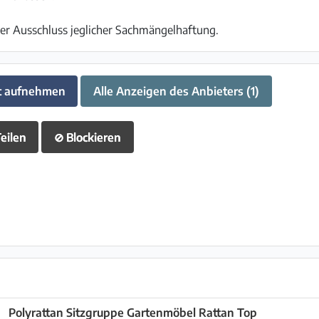
ter Ausschluss jeglicher Sachmängelhaftung.
t aufnehmen
Alle Anzeigen des Anbieters (1)
eilen
⊘
Blockieren
Polyrattan Sitzgruppe Gartenmöbel Rattan Top