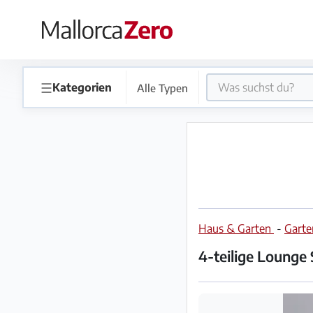
×
Startseite
☰
Kategorien
Alle Typen
Anzeige
aufgeben
Shop
Haus & Garten
-
Gart
Login
Registrieren
4-teilige Lounge 
Premium
Partner