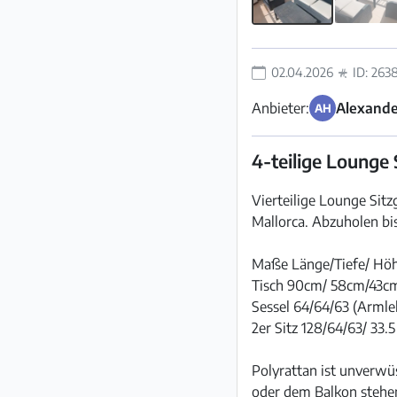
02.04.2026
ID: 263
Anbieter:
Alexande
AH
4-teilige Lounge 
Vierteilige Lounge Sitz
Mallorca. Abzuholen bis
Maße Länge/Tiefe/ Höh
Tisch 90cm/ 58cm/43c
Sessel 64/64/63 (Armleh
2er Sitz 128/64/63/ 33.5
Polyrattan ist unverwüs
oder dem Balkon stehen