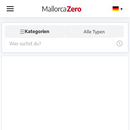
×
☰
Startseite
Kategorien
Alle Typen
Anzeige
aufgeben
Shop
Login
Registrieren
Premium
Partner