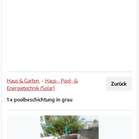
Impressum
/
Kontakt
Datenschutz
Nutzungsbedingungen
Hilfe
Haus & Garten
-
Haus-, Pool- &
Zurück
&
Energietechnik (Solar)
FAQ
1 x poolbeschichtung in grau