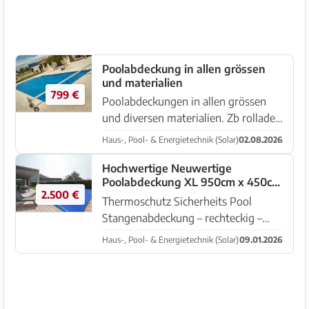
Poolabdeckung in allen grössen
und materialien
799 €
Poolabdeckungen in allen grössen
und diversen materialien. Zb rolladen
pvc abdeckung in weiß blau beige
Haus-, Pool- & Energietechnik (Solar)
02.08.2026
oder schwarz mit Manueller fest
installierter rolle für 8x4 meter pool
Hochwertige Neuwertige
Poolabdeckung XL 950cm x 450cm
zb 4444 euro Oder...
2.500 €
Hellblau
Thermoschutz Sicherheits Pool
Stangenabdeckung – rechteckig –
950 cm x 450 xm
Haus-, Pool- & Energietechnik (Solar)
09.01.2026
Die Rollabdeckung ist
eine Sicherheitsabdeckung,
welche über den kompletten Pool
gerollt wird und nur auf dem