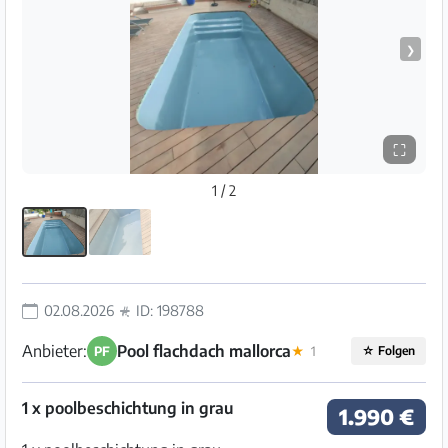
❯
⛶
1 / 2
02.08.2026
ID: 198788
Anbieter:
Pool flachdach mallorca
PF
★
1
☆
Folgen
1 x poolbeschichtung in grau
1.990 €