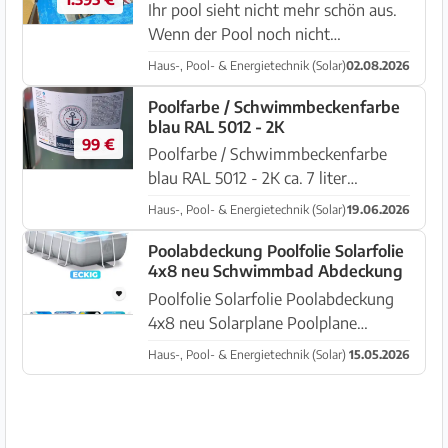
Ihr pool sieht nicht mehr schön aus.
Wenn der Pool noch nicht
Sanierungs bedürftig ist, können Sie
Haus-, Pool- & Energietechnik (Solar)
02.08.2026
den mit einer guten
Poolbeschichtung nochmal ein paar
Poolfarbe / Schwimmbeckenfarbe
blau RAL 5012 - 2K
Jahre lang retten, und das mit einer
99 €
schönen O...
Poolfarbe / Schwimmbeckenfarbe
blau RAL 5012 - 2K ca. 7 liter
komplett mit Härter. Speziell für GFK
Haus-, Pool- & Energietechnik (Solar)
19.06.2026
Pools. Ausreichend für ca. 70m2.
Sehr einfache Verarbeitung.
Poolabdeckung Poolfolie Solarfolie
4x8 neu Schwimmbad Abdeckung
Deutsches Markenfabrikat.
Besichtigen, ...
Poolfolie Solarfolie Poolabdeckung
4x8 neu Solarplane Poolplane
Poolabdeckung Solarfolie reckig
Haus-, Pool- & Energietechnik (Solar)
15.05.2026
Chlor-und UV-beständig Farbe: blau
Dicke: 120mm Maße 4 x 8 Meter
Abholung in Manacor nach
Terminabsprach...