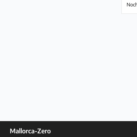
Noch
Impressum
/
Kontakt
Datenschutz
Nutzungsbedingungen
Hilfe
&
FAQ
Mallorca-Zero