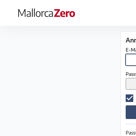
×
Startseite
An
Anzeige
E-Ma
aufgeben
Shop
Pass
Login
Registrieren
Premium
Pass
Partner