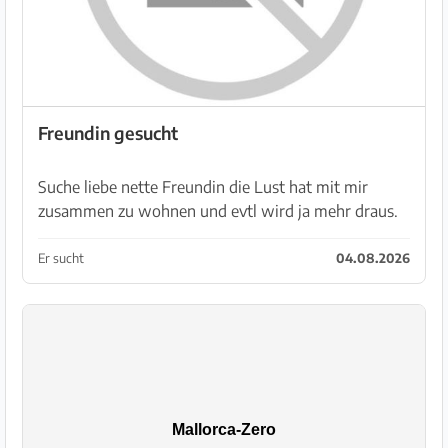
Freundin gesucht
Suche liebe nette Freundin die Lust hat mit mir
zusammen zu wohnen und evtl wird ja mehr draus.
Ich bin 57/175 und habe einen kleinen Bauch und
wenig Haare. Ich trinke gerne Bier und koche ganz
Er sucht
04.08.2026
gerne...