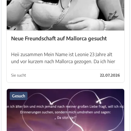
Neue Freundschaft auf Mallorca gesucht
Heii zusammen Mein Name ist Leonie 23 Jahre alt
und vor kurzem nach Mallorca gezogen. Da ich hier
noch niemanden kenne, würde ich mich freuen, neue
Leute kennenzulernen und eine echte Freundschaft
Sie sucht
22.07.2026
...
Gesuch