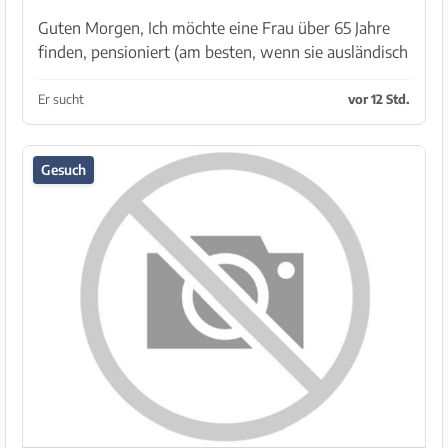
Guten Morgen, Ich möchte eine Frau über 65 Jahre
finden, pensioniert (am besten, wenn sie ausländisch
ist), die allein ist und Gesellschaft und Zuneigung bei
einem jüngeren Mann sucht. Ich bin 47 Jahr...
Er sucht
vor 12 Std.
Gesuch