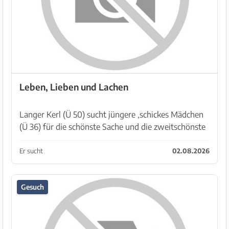
Leben, Lieben und Lachen
Langer Kerl (Ü 50) sucht jüngere ,schickes Mädchen
(Ü 36) für die schönste Sache und die zweitschönste
Nebensache im Leben. Du magst Spaß, bist
unkompliziert, liebst auch eine gute
Er sucht
02.08.2026
Kommunikation? Na ...
Gesuch