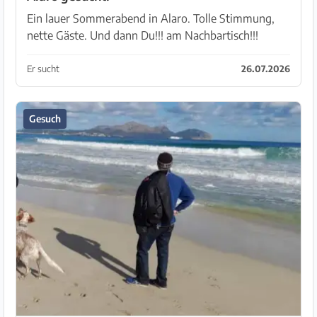
Ein lauer Sommerabend in Alaro. Tolle Stimmung,
nette Gäste. Und dann Du!!! am Nachbartisch!!!
Umwerfend, bezaubernd, nett. Du die
überdurchschnittlich gut aussehende Dame die
Er sucht
26.07.2026
gestern, Samstag den 25....
Gesuch