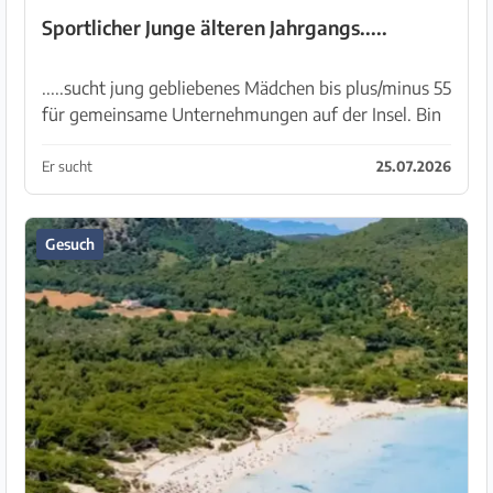
Sportlicher Junge älteren Jahrgangs.....
.....sucht jung gebliebenes Mädchen bis plus/minus 55
für gemeinsame Unternehmungen auf der Insel. Bin
172/69kg und suche eine Frau die schlank, sportlich
und abenteuerlustig noch voller Entdeckungsfr...
Er sucht
25.07.2026
Gesuch