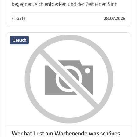
begegnen, sich entdecken und der Zeit einen Sinn
geben. Nicht mehr und nicht weninger. Freue mich
auf Dich.
Er sucht
28.07.2026
Gesuch
Wer hat Lust am Wochenende was schönes