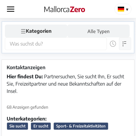
×
☰
Kategorien
Alle Typen
Startseite
Anzeige
aufgeben
Kontaktanzeigen
Shop
Hier findest Du:
Partnersuchen, Sie sucht Ihn, Er sucht
Sie, Freizeitpartner und neue Bekanntschaften auf der
Insel.
Login
Registrieren
68 Anzeigen gefunden
Unterkategorien:
Sie sucht
Er sucht
Sport- & Freizeitaktivitäten
Premium
Partner