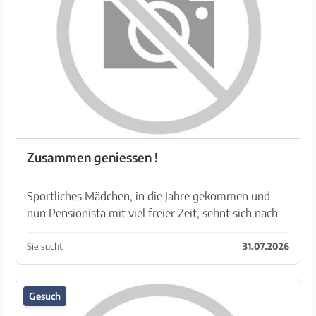
Zusammen geniessen !
Sportliches Mädchen, in die Jahre gekommen und
nun Pensionista mit viel freier Zeit, sehnt sich nach
männlicher Begleitung mit Humor, Natürlichkeit und
Lachen. Ohne Bewertung und Zwang, gemeinsam
Sie sucht
31.07.2026
ei...
Gesuch