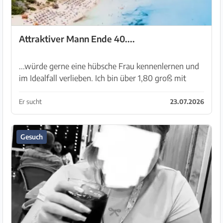
Attraktiver Mann Ende 40....
...würde gerne eine hübsche Frau kennenlernen und
im Idealfall verlieben. Ich bin über 1,80 groß mit
normaler Figur. Braune Haare und blaugrüne Augen.
Man findet bei mir Niveau und Anstand, sowie viel...
Er sucht
23.07.2026
Gesuch