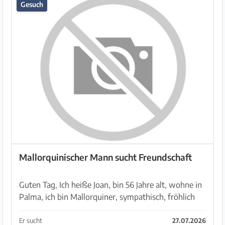
Gesuch
Mallorquinischer Mann sucht Freundschaft
Guten Tag, Ich heiße Joan, bin 56 Jahre alt, wohne in
Palma, ich bin Mallorquiner, sympathisch, fröhlich
und lustig und würde gern eine Frau finden (Alter,
Aussehen oder Herkunft egal), für eine gute ...
Er sucht
27.07.2026