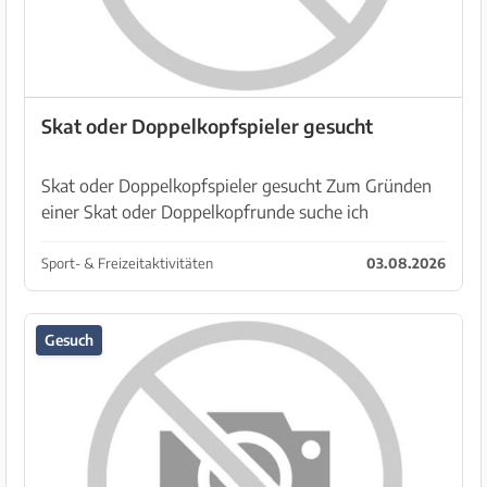
Skat oder Doppelkopfspieler gesucht
Skat oder Doppelkopfspieler gesucht Zum Gründen
einer Skat oder Doppelkopfrunde suche ich
interessierte Mitspieler/innen im Großraum Felanitx.
Liebe Grüße Tom
Sport- & Freizeitaktivitäten
03.08.2026
Gesuch