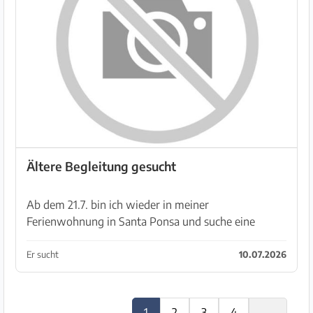
Ältere Begleitung gesucht
Ab dem 21.7. bin ich wieder in meiner
Ferienwohnung in Santa Ponsa und suche eine
,gerne,ältere Frau die mich zum Essen begleitet und
sonst noch einige Dinge mit mir zusammen erleben
Er sucht
10.07.2026
möchte. Bin 6...
1
2
3
4