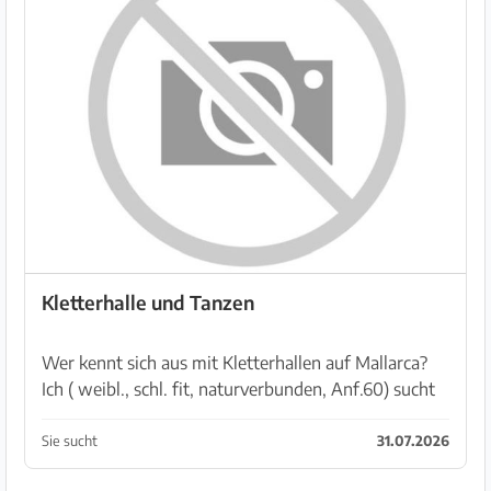
Kletterhalle und Tanzen
Wer kennt sich aus mit Kletterhallen auf Mallarca?
Ich ( weibl., schl. fit, naturverbunden, Anf.60) sucht
eine Person, die sie in das Klettern in Kletterhallen
einweist. Zudem besteht Interesse daran ...
Sie sucht
31.07.2026