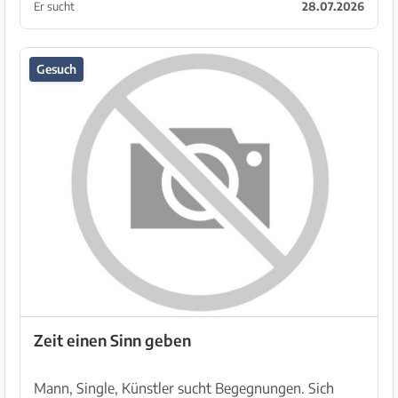
hinter mir zu lassen und ganz neu auf Mallorca
Er sucht
28.07.2026
durchzus...
Gesuch
Zeit einen Sinn geben
Mann, Single, Künstler sucht Begegnungen. Sich