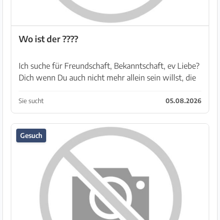
Wo ist der ????
Ich suche für Freundschaft, Bekanntschaft, ev Liebe?
Dich wenn Du auch nicht mehr allein sein willst, die
Nase voll davon hast würde ich mich freuen Dich
kennen zu lernen. Zu meiner Person, 70+ Un...
Sie sucht
05.08.2026
Gesuch