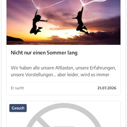
Nicht nur einen Sommer lang
Wir haben alle unsere Altlasten, unsere Erfahrungen,
unsere Vorstellungen… aber leider, wird es immer
schwieriger, jemanden zärtlich die Hand zu reichen.
Trotzdem glaube ich, dass zwei Menschen die zu...
Er sucht
21.07.2026
Gesuch