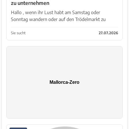
zu unternehmen
Hallo , wenn ihr Lust habt am Samstag oder
Sonntag wandern oder auf den Trödelmarkt zu
gehen dann meldet euch doch bitte bei mir... oder
einfach an schönen Plätzen zu sitzen ich bin Mitte 50
Sie sucht
27.07.2026
weiblich,...